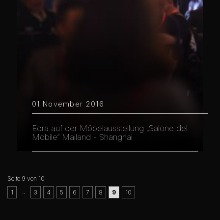
01 November 2016
Edra auf der Möbelausstellung „Salone del
Mobile“ Mailand - Shanghai
Seite 9 von 10
..
1
3
4
5
6
7
8
9
10