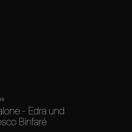
18
alone - Edra und
sco Binfaré