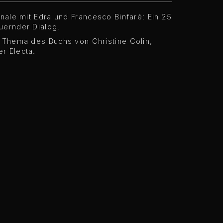
nnale mit Edra und Francesco Binfaré: Ein 25
uernder Dialog.
s Thema des Buchs von Christine Colin,
r Electa.