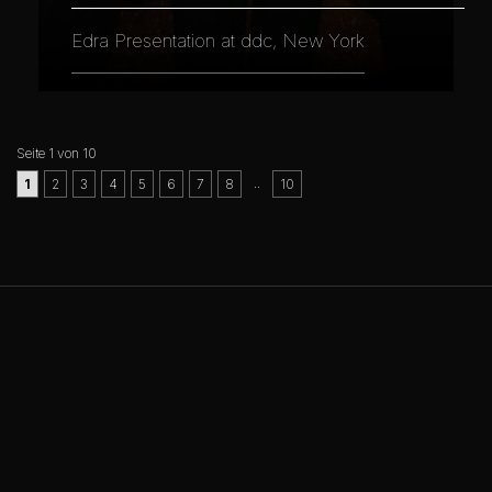
Edra Presentation at ddc, New York
Seite 1 von 10
..
1
2
3
4
5
6
7
8
10