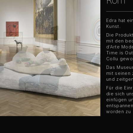
Edra hat ei
Kunst.
Die Produkt
mit den be
d’Arte Mod
Time is Out
Collu gewo
Das Museum 
mit seinen
und zeitgen
Für die Ein
die sich u
einfügen u
entspannen
worden zu s