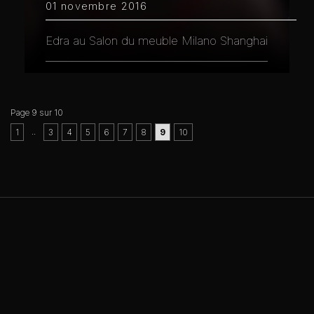
01 novembre 2016
Edra au Salon du meuble Milano Shanghai
Page 9 sur 10
..
1
3
4
5
6
7
8
9
10