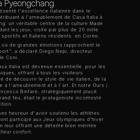
 à Pyeongchang
ésenté l'excellence italienne dans le
tribuant à l'ameublement de Casa Italia à
g: un véritable centre de la culture Made
ndant les jeux, visité par plus de 20 mille
sportifs et Italiens résidents en Corée.
 où de grandes émotions rapprochent le
port", a déclaré Diego Nepi, directeur
de Coni.
asa Italia est devenue essentielle pour les
ques, offrant à tous les visiteurs
té de découvrir le style de vie italien, de la
 à l'ameublement et à l'art. Et notre Ours /
ancesco Binfarè, stratégiquement placé
rand feu, était le protagoniste incontesté
ition.
s heureux d'avoir soutenu les athlètes
i ont participé aux Jeux olympiques d’hiver
 leur offrant une détente bien méritée
lleur confort.