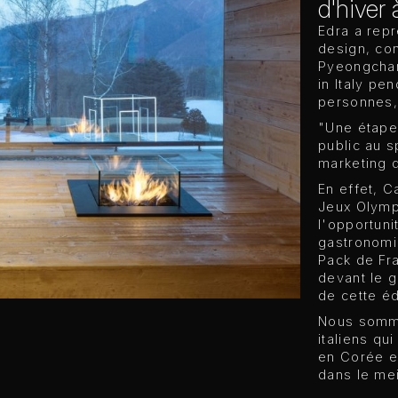
d'hiver
Edra a repr
design, con
Pyeongchan
in Italy pe
personnes, 
"Une étape
public au s
marketing 
En effet, C
Jeux Olympi
l'opportuni
gastronomie
Pack de Fr
devant le g
de cette éd
Nous somme
italiens qu
en Corée en
dans le mei