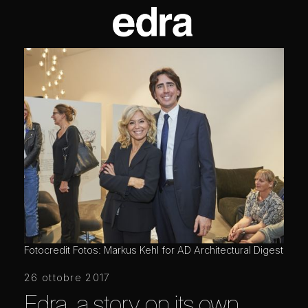
Digest
Fotocredit Fotos: Markus Kehl for AD Architectural Digest
Fotoc
26 ottobre 2017
Edra, a story on its own