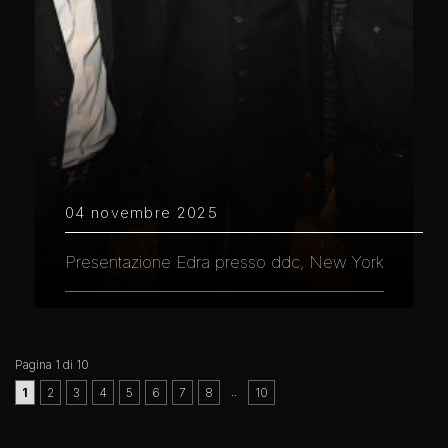
04 novembre 2025
Presentazione Edra presso ddc, New York
Pagina 1 di 10
..
1
2
3
4
5
6
7
8
10