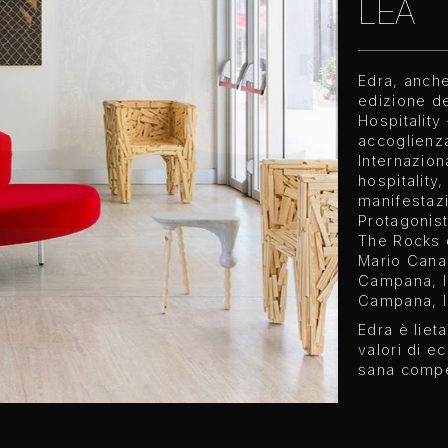
LEA
Edra, anch
edizione de
Hospitality
accoglienza
Internaziona
hospitality
manifestaz
Protagonist
The Rocks d
Mario Cana
Campana, le
Campana, l
Edra è liet
valori di e
sana compet