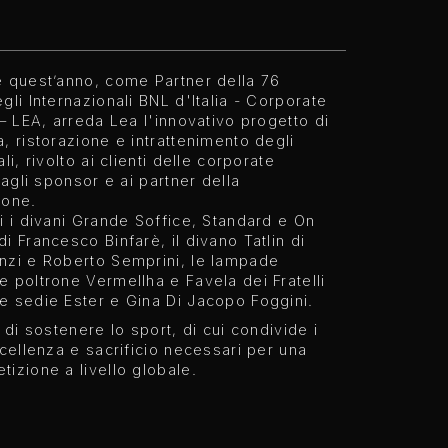
e quest’anno, come Partner della 76
gli Internazionali BNL d'Italia - Corporate
 – LEA, arreda Lea l'innovativo progetto di
, ristorazione e intrattenimento degli
li, rivolto ai clienti delle corporate
, agli sponsor e ai partner della
ione.
i i divani Grande Soffice, Standard e On
i Francesco Binfarè, il divano Tatlin di
nzi e Roberto Semprini, le lampade
 poltrone Vermellha e Favela dei Fratelli
e sedie Ester e Gina Di Jacopo Foggini.
a di sostenere lo sport, di cui condivide i
ccellenza e sacrificio necessari per una
izione a livello globale.