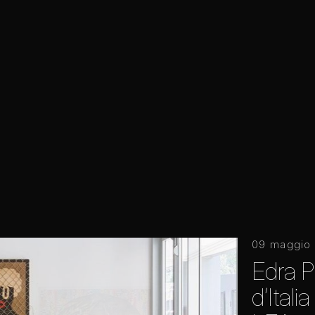
09 maggio
Edra P
d’Itali