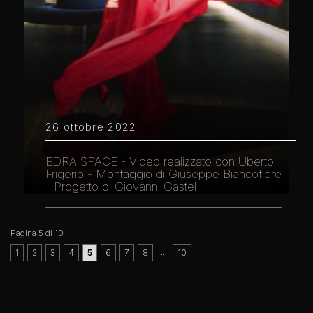
26 ottobre 2022
EDRA SPACE - Video realizzato con Uberto
Frigerio - Montaggio di Giuseppe Biancofiore
- Progetto di Giovanni Gastel
Pagina 5 di 10
..
1
2
3
4
5
6
7
8
10