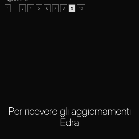
..
1
3
4
5
6
7
8
9
10
Per ricevere gli aggiornamenti
Edra