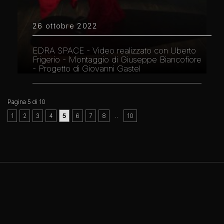
26 ottobre 2022
EDRA SPACE - Video realizzato con Uberto
Frigerio - Montaggio di Giuseppe Biancofiore
- Progetto di Giovanni Gastel
Pagina 5 di 10
..
1
2
3
4
5
6
7
8
10