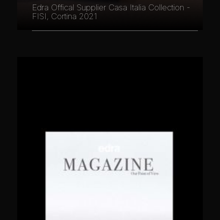
Edra Offical Supplier Casa Italia Collection -
FISI, Cortina 2021