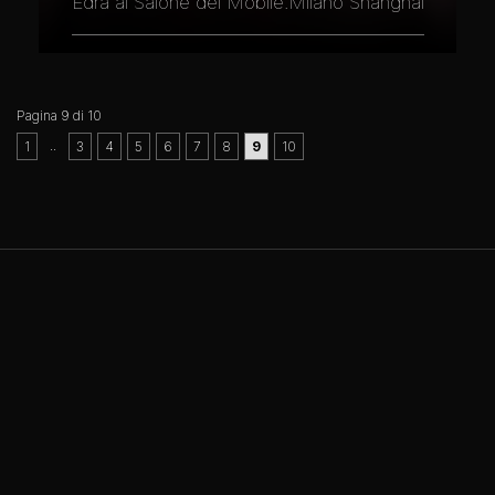
Edra al Salone del Mobile.Milano Shanghai
Pagina 9 di 10
..
1
3
4
5
6
7
8
9
10