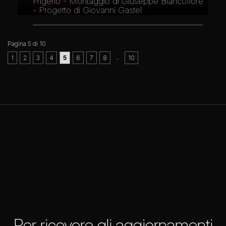
Frigerio - Montaggio di Giuseppe Biancofiore
- Progetto di Giovanni Gastel
Pagina 5 di 10
..
1
2
3
4
5
6
7
8
10
Per ricevere gli aggiornamenti