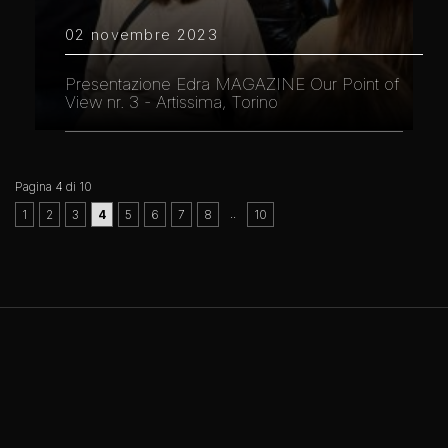
02 novembre 2023
Presentazione Edra MAGAZINE Our Point of
View nr. 3 - Artissima, Torino
Pagina 4 di 10
..
1
2
3
4
5
6
7
8
10