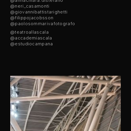
@annachiara.distefano
@neri_casamonti
@giovannibattistarighetti
@filippojacobsson
@paolosommarivafotografo
@teatroallascala
@accademiascala
@estudiocampana