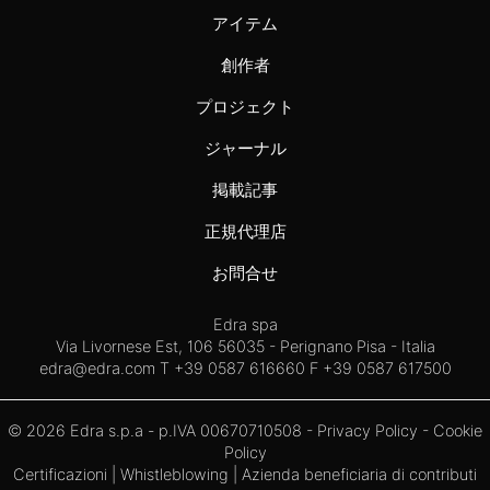
アイテム
創作者
プロジェクト
ジャーナル
掲載記事
正規代理店
お問合せ
Edra spa
Via Livornese Est, 106 56035 - Perignano Pisa - Italia
edra@edra.com
T +39 0587 616660 F +39 0587 617500
© 2026 Edra s.p.a - p.IVA 00670710508 -
Privacy Policy
-
Cookie
Policy
Certificazioni
|
Whistleblowing
| Azienda beneficiaria di contributi