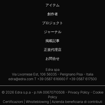
アイテム
創作者
プロジェクト
ジャーナル
掲載記事
正規代理店
お問合せ
Edra spa
Via Livornese Est, 106 56035 - Perignano Pisa - Italia
edra@edra.com
T +39 0587 616660 F +39 0587 617500
© 2026 Edra s.p.a - p.IVA 00670710508 -
Privacy Policy
-
Cookie
Policy
Certificazioni
|
Whistleblowing
| Azienda beneficiaria di contributi