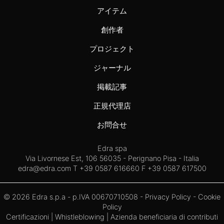
アイテム
創作者
プロジェクト
ジャーナル
掲載記事
正規代理店
お問合せ
Edra spa
Via Livornese Est, 106 56035 - Perignano Pisa - Italia
edra@edra.com
T +39 0587 616660 F +39 0587 617500
© 2026 Edra s.p.a - p.IVA 00670710508 -
Privacy Policy
-
Cookie
Policy
Certificazioni
|
Whistleblowing
| Azienda beneficiaria di contributi