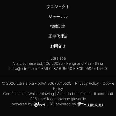
プロジェクト
ジャーナル
掲載記事
正規代理店
お問合せ
Edra spa
Via Livornese Est, 106 56035 - Perignano Pisa - Italia
edra@edra.com
T +39 0587 616660 F +39 0587 617500
© 2026 Edra s.p.a - p.IVA 00670710508 -
Privacy Policy
-
Cookie
Policy
Certificazioni
|
Whistleblowing
| Azienda beneficiaria di contributi
FES+ per l’occupazione giovanile
powered by
| 3D powered by