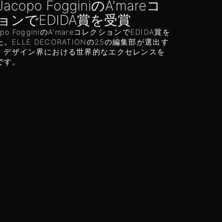
Jacopo FogginiのA'mareコ
ョンでEDIDA賞を受賞
opo FogginiのA'mareコレクションでEDIDA賞を
。ELLE DECORATIONの25の編集部が選出す
Aは、デザイン界における世界的なエクセレンスを
です。