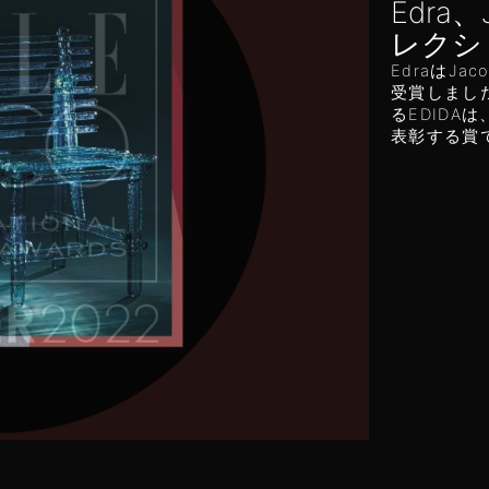
Edra、
レクシ
EdraはJac
受賞しました
るEDID
表彰する賞