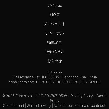
アイテム
創作者
プロジェクト
ジャーナル
掲載記事
正規代理店
お問合せ
Edra spa
Via Livornese Est, 106 56035 - Perignano Pisa - Italia
edra@edra.com
T +39 0587 616660 F +39 0587 617500
© 2026 Edra s.p.a - p.IVA 00670710508 -
Privacy Policy
-
Cookie
Policy
Certificazioni
|
Whistleblowing
| Azienda beneficiaria di contributi