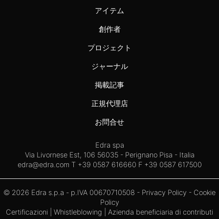
アイテム
創作者
プロジェクト
ジャーナル
掲載記事
正規代理店
お問合せ
Edra spa
Via Livornese Est, 106 56035 - Perignano Pisa - Italia
edra@edra.com
T +39 0587 616660 F +39 0587 617500
© 2026 Edra s.p.a - p.IVA 00670710508 -
Privacy Policy
-
Cookie
Policy
Certificazioni
|
Whistleblowing
| Azienda beneficiaria di contributi