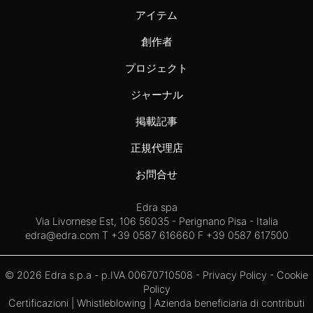
アイテム
創作者
プロジェクト
ジャーナル
掲載記事
正規代理店
お問合せ
Edra spa
Via Livornese Est, 106 56035 - Perignano Pisa - Italia
edra@edra.com
T +39 0587 616660 F +39 0587 617500
© 2026 Edra s.p.a - p.IVA 00670710508 -
Privacy Policy
-
Cookie
Policy
Certificazioni
|
Whistleblowing
| Azienda beneficiaria di contributi