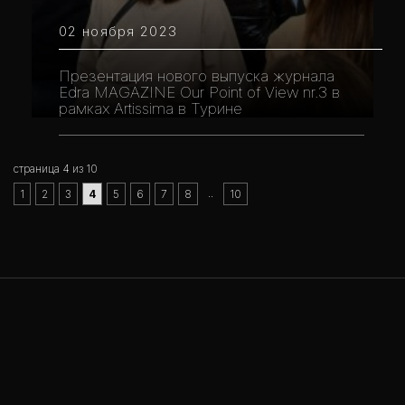
02 ноября 2023
Презентация нового выпуска журнала
Edra MAGAZINE Our Point of View nr.3 в
рамках Artissima в Турине
страница 4 из 10
..
1
2
3
4
5
6
7
8
10