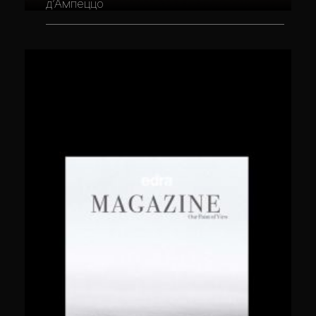
д’Ампеццо