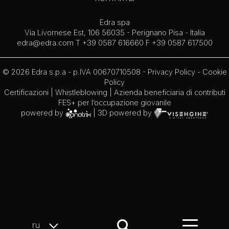
Edra spa
Via Livornese Est, 106 56035 - Perignano Pisa - Italia
edra@edra.com
T +39 0587 616660 F +39 0587 617500
© 2026 Edra s.p.a - p.IVA 00670710508 -
Privacy Policy
-
Cookie
Policy
Certificazioni
|
Whistleblowing
| Azienda beneficiaria di contributi
FES+ per l’occupazione giovanile
powered by
| 3D powered by
ru