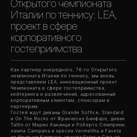
Открытого чемпионата
Италии по теннису: LEA,
проект в сфере
корпоративного
гостеприимства
Как партнер очередного, 76-го Открытого
чемпионата Италии по теннису, мы вновь
представляем LEA, инновационный проект
Чемпионата в сфере гостеприимства,
кейтеринга и развлечений, адресованный
корпоративным клиентам, спонсорам и
партнерам.
Гостей ждут диваны Grande Soffice, Standard
и On The Rocks от Франческо Бинфаре, диван
Tatlin от Марио Кананци и Роберто Семприни,
лампа Campana и кресла Vermellha и Favela
от братьев Кампана, кресла Ester и Gina от