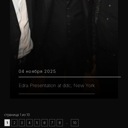
04 ноября 2025
Edra Presentation at ddc, New York
страница 1 из 10
..
1
2
3
4
5
6
7
8
10