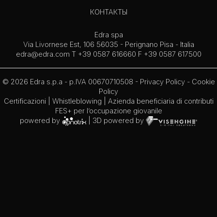
КОНТАКТЫ
Edra spa
Via Livornese Est, 106 56035 - Perignano Pisa - Italia
edra@edra.com
T +39 0587 616660 F +39 0587 617500
© 2026 Edra s.p.a - p.IVA 00670710508 -
Privacy Policy
-
Cookie
Policy
Certificazioni
|
Whistleblowing
| Azienda beneficiaria di contributi
FES+ per l’occupazione giovanile
powered by
| 3D powered by