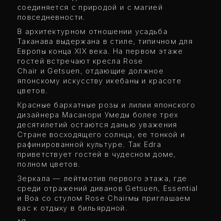
соединяется с природой и с магией
повседневности.
В архитектурном отношении усадьба
Таканава выдержана в стиле, типичном для
Европы конца XIX века. На первом этаже
гостей встречают кресла Rose
Chair и Getsuen, отдающие должное
японскому искусству икебаны и красоте
цветов.
Красные бархатные розы и лилии японского
дизайнера Масанори Умеды более трех
десятилетий остаются данью уважения
Стране восходящего солнца, ее тонкой и
рафинированной культуре. Так Edra
приветствует гостей в чудесном доме,
полном цветов.
Зеркала — лейтмотив первого этажа, где
среди отражений диванов Getsuen, Essential
и Boa со стулом Rose Chairмы приглашаем
вас к отдыху в бильярдной.