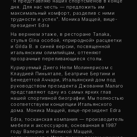
"Я представляю наших спортсменов в конце
дня. Для нас честь — предложить им
максимальный комфорт, разделив с ними
трудности и успех". Моника Маццей, вице-
президент Edra
На верхнем этаже, в ресторане Tanaka,
стулья Gina особой, «природной» расцветки
и Gilda B. в синей версии, посвященной
итальянским олимпийцам, оттеняют
прозрачные переливающиеся столы.
Курируемый Диего Непи Молинерисом с
Клаудией Пиньятале, Беатриче Бертини и
Бенедеттой Аччари, Итальянский дом под
руководством президента Джованни Малаго
представляют одну из самых ярких глав
нашей спортивной биографии. Мы полностью
соответствуем концепции Итальянского
дома. Моника Маццей, вице-президент Edra
Edra, тосканская компания — производитель
мебели и аксессуаров, основанная в 1987
году Валерио и Моникой Маццей,