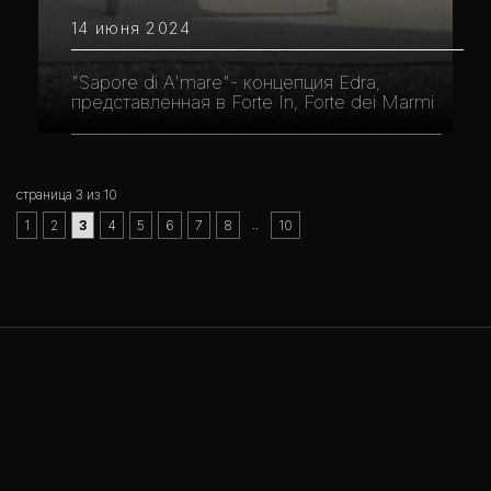
14 июня 2024
"Sapore di A'mare"- концепция Edra,
представленная в Forte In, Forte dei Marmi
страница 3 из 10
..
1
2
3
4
5
6
7
8
10