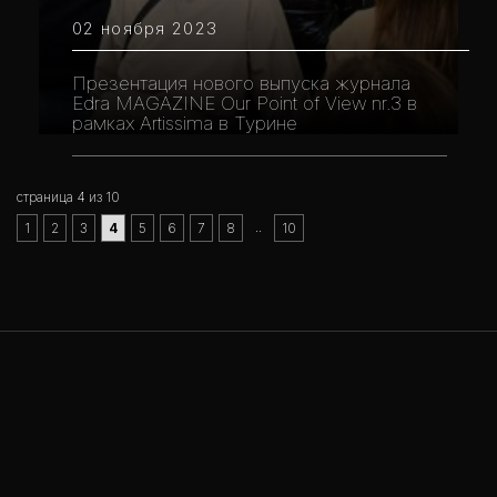
02 ноября 2023
Презентация нового выпуска журнала
Edra MAGAZINE Our Point of View nr.3 в
рамках Artissima в Турине
страница 4 из 10
..
1
2
3
4
5
6
7
8
10