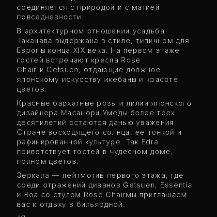
соединяется с природой и с магией
повседневности.
В архитектурном отношении усадьба
Таканава выдержана в стиле, типичном для
Европы конца XIX века. На первом этаже
гостей встречают кресла Rose
Chair и Getsuen, отдающие должное
японскому искусству икебаны и красоте
цветов.
Красные бархатные розы и лилии японского
дизайнера Масанори Умеды более трех
десятилетий остаются данью уважения
Стране восходящего солнца, ее тонкой и
рафинированной культуре. Так Edra
приветствует гостей в чудесном доме,
полном цветов.
Зеркала — лейтмотив первого этажа, где
среди отражений диванов Getsuen, Essential
и Boa со стулом Rose Chairмы приглашаем
вас к отдыху в бильярдной.