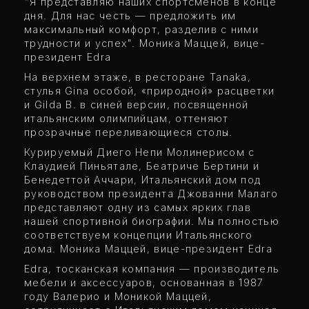
"Я представляю наших спортсменов в конце
дня. Для нас честь — предложить им
максимальный комфорт, разделив с ними
трудности и успех". Моника Маццей, вице-
президент Edra
На верхнем этаже, в ресторане Tanaka,
стулья Gina особой, «природной» расцветки
и Gilda B. в синей версии, посвященной
итальянским олимпийцам, оттеняют
прозрачные переливающиеся столы.
Курируемый Диего Непи Молинерисом с
Клаудией Пиньятале, Беатриче Бертини и
Бенедеттой Аччари, Итальянский дом под
руководством президента Джованни Малаго
представляют одну из самых ярких глав
нашей спортивной биографии. Мы полностью
соответствуем концепции Итальянского
дома. Моника Маццей, вице-президент Edra
Edra, тосканская компания — производитель
мебели и аксессуаров, основанная в 1987
году Валерио и Моникой Маццей,