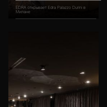
EDRA открывает Edra Palazzo Durini в
Милане