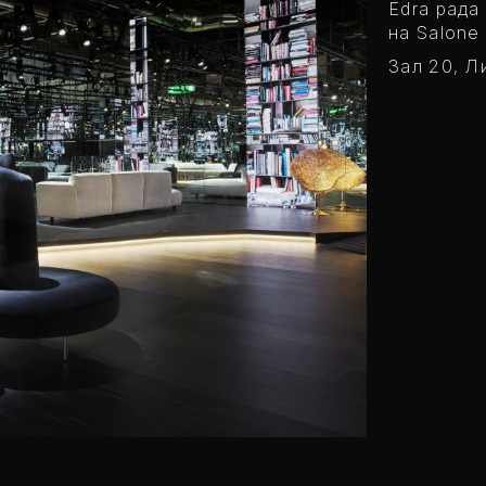
Edra рада
на
Salone 
Зал 20, Ли