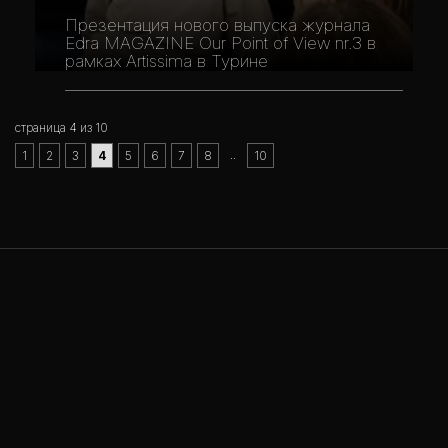
Презентация нового выпуска журнала
Edra MAGAZINE Our Point of View nr.3 в
рамках Artissima в Турине
страница 4 из 10
..
1
2
3
4
5
6
7
8
10