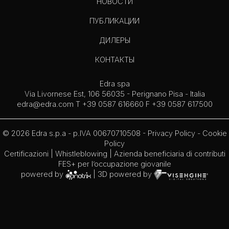
НОВОСТИ
ПУБЛИКАЦИИ
ДИЛЕРЫ
КОНТАКТЫ
Edra spa
Via Livornese Est, 106 56035 - Perignano Pisa - Italia
edra@edra.com
T +39 0587 616660 F +39 0587 617500
© 2026 Edra s.p.a - p.IVA 00670710508 -
Privacy Policy
-
Cookie
Policy
Certificazioni
|
Whistleblowing
| Azienda beneficiaria di contributi
FES+ per l’occupazione giovanile
powered by
| 3D powered by