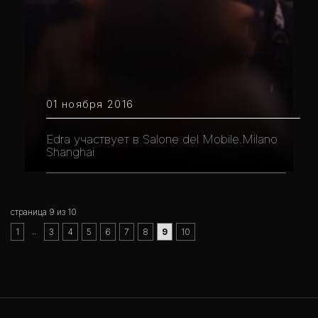
01 ноября 2016
Edra участвует в Salone del Mobile.Milano
Shanghai
страница 9 из 10
..
1
3
4
5
6
7
8
9
10