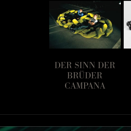
ENABEND
DER SINN DER
 FLOWERS
BRÜDER
LECTION
CAMPANA
Francesco Binfaré
Eine natürl
Sonnenbad am M