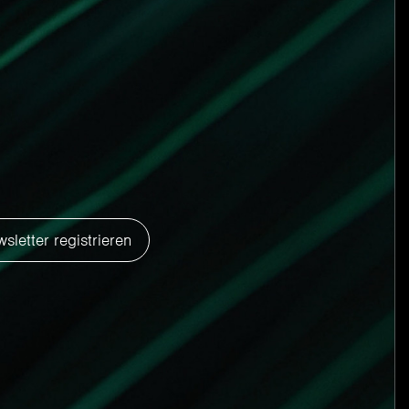
es Felsens, der teilweise mit Moos und
ehm an. Die Farbvarianten, die von eher
Hell- oder Dunkelgrau, Aquamarin und
u wie die Natur spielen sie mit Licht,
letter registrieren