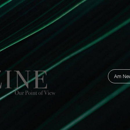
er Hintergrundtextur ab. Er ähnelt der Oberfläche ein
t ist. Er ist satt, weich und hell. Er fühlt sich angen
warmen Tönen wie Weiß oder Beige bis hin zu Stroh, 
 Gelb reichen, erinnern an die Farben der Natur. Gena
Form und Materie.
Am News