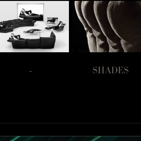
-
SHADES
Moose und Flechten auf On 
 stellt sich das Sofa On the Rocks als eine sanfte Klip
iche Meereslandschaft, in der die gleiche Entspannun
eer. Der Stoff ist dreidimensional: Das gemusterte G