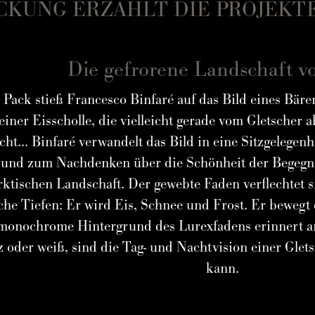
CKUNG ERZÄHLT DIE PROJEKT
Die gefrorene Landschaft v
 Pack stieß Francesco Binfaré auf das Bild eines Bären
 einer Eisscholle, die vielleicht gerade vom Gletscher
cht... Binfaré verwandelt das Bild in eine Sitzgelegen
und zum Nachdenken über die Schönheit der Begegnun
arktischen Landschaft. Der gewebte Faden verflechtet s
che Tiefen: Er wird Eis, Schnee und Frost. Er bewegt
 monochrome Hintergrund des Lurexfadens erinnert an
 oder weiß, sind die Tag- und Nachtvision einer Glet
kann.