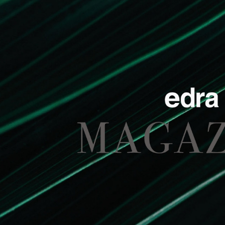
hebt sich von d
Flechten bedeck
neutralen und 
fluoreszierendem