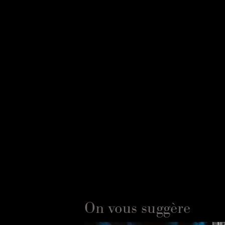
UN I
L’apport intéres
l'individu a en ta
concertation de pl
syntaxe et le pra
On commence par u
On vous suggère
relations avec le 