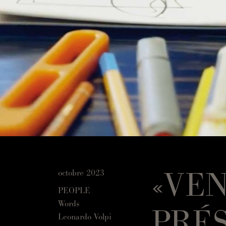
«VEN
octobre 2023
PEOPLE
Words
PRÉ
Leonardo Volpi