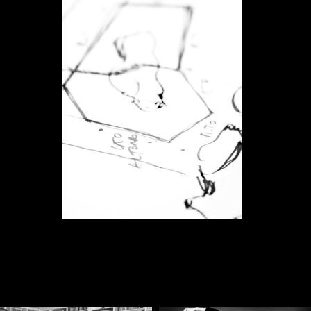
NVESTISSEMENT QUI FAVORISE
QUALITÉ ET LA GENÈSE DU
sé et l'échange correspondant peuvent générer des 
nt que tel la limite de sa seule connaissance et de sa
usieurs acteurs où, tour à tour, on contribue - je cite
gmatisme.
ne signification qui indiquera les traces pour comp
modus operandi de l'entreprise. La syntaxe indiquera l