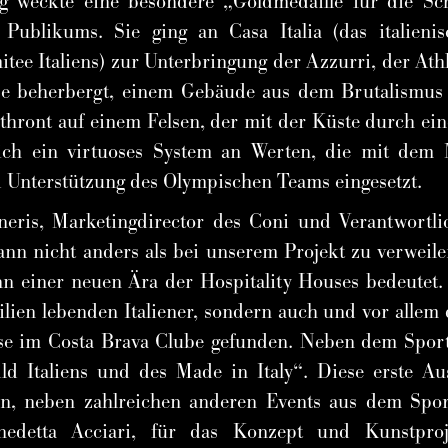
lg weckte eine besondere „Goldmedaille für die Sch
 Publikums. Sie ging an Casa Italia (das italieni
ee Italiens) zur Unterbringung der Azzurri, der Athle
be beherbergt, einem Gebäude aus dem Brutalismu
 thront auf einem Felsen, der mit der Küste durch e
ich ein virtuoses System an Werten, die mit dem 
d Unterstützung des Olympischen Teams eingesetzt.
eris, Marketingdirector des Coni und Verantwortlic
ann nicht anders als bei unserem Projekt zu verweile
nn einer neuen Ära der Hospitality Houses bedeutet.
silien lebenden Italiener, sondern auch und vor alle
e im Costa Brava Clube gefunden. Neben dem Sport st
ld Italiens und des Made in Italy“. Diese erste Au
n, neben zahlreichen anderen Events aus dem Spor
edetta Acciari, für das Konzept und Kunstproj