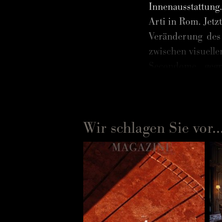
Innenausstattung
Arti in Rom. Jetzt
Veränderung des
zwischen visuelle
Secondome gegr
miteinander verei
italienische Ex
repräsentieren. 
Wir schlagen Sie vor..
Sports zu sprech
Wie sind Si
Beatrice Bertini
d‘Italia di Tenni
die Kunst ein i