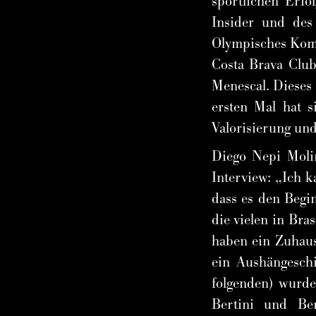
sportlichen Erfo
Insider und des
Olympisches Komit
Costa Brava Clu
Menescal. Dieses
ersten Mal hat s
Valorisierung un
Diego Nepi Molin
Interview: „Ich k
dass es den Begi
die vielen in Bra
haben ein Zuhaus
ein Aushängeschi
folgenden) wurde
Bertini und Ben