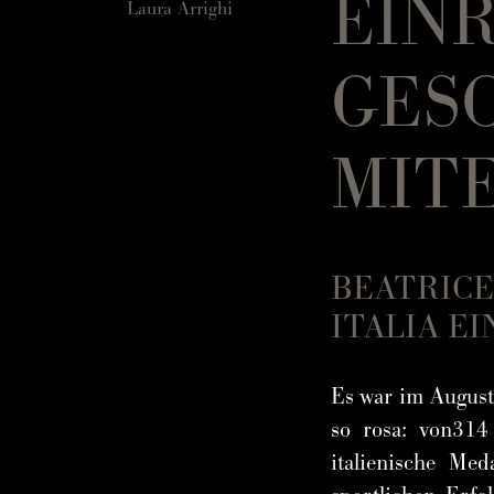
EIN
Laura Arrighi
GES
MIT
BEATRICE
ITALIA E
Es war im August
so rosa: von314
italienische Me