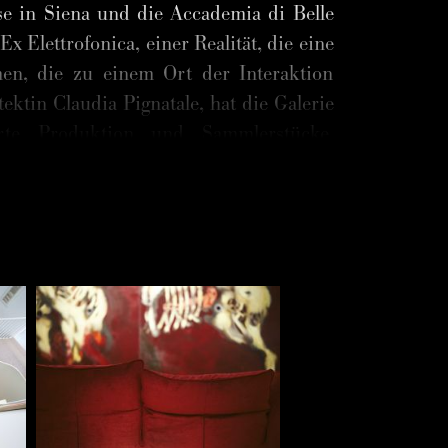
se in Siena und die Accademia di Belle
x Elettrofonica, einer Realität, die eine
en, die zu einem Ort der Interaktion
ektin Claudia Pignatale, hat die Galerie
erte Produktion und Sammlerstücke
begleitet und hat dazu beigetragen, die
in zum Design und der Innovation, zu
m über ihre Erfahrungen in der Welt des
men?
 des Tennisturniers Internazionali BNL
ammenarbeit hatte das Coni erkannt, dass
e Hospitality Bedeutung und Glanz zu