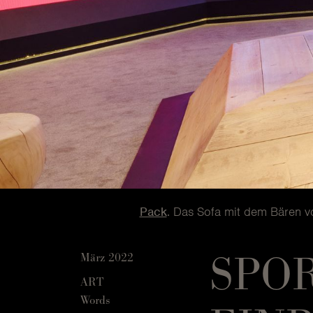
Pack
. Das Sofa mit dem Bären v
SPOR
März 2022
ART
Words