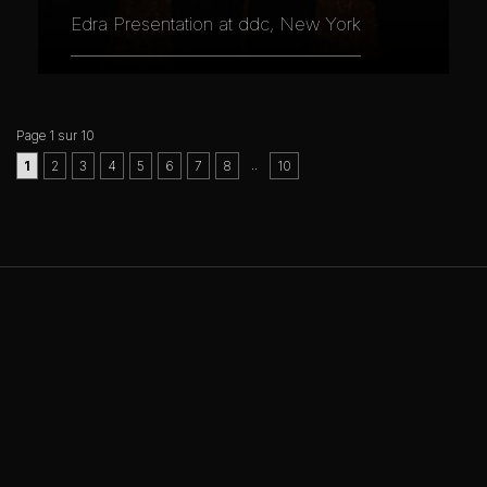
Edra Presentation at ddc, New York
Page 1 sur 10
..
1
2
3
4
5
6
7
8
10