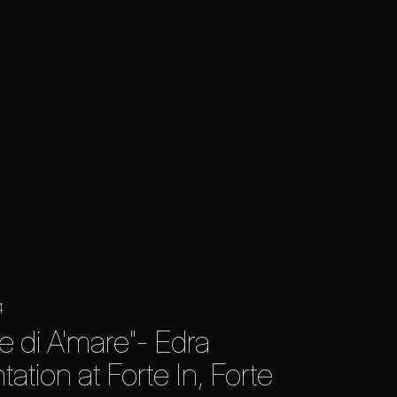
4
e di A'mare"- Edra
ation at Forte In, Forte