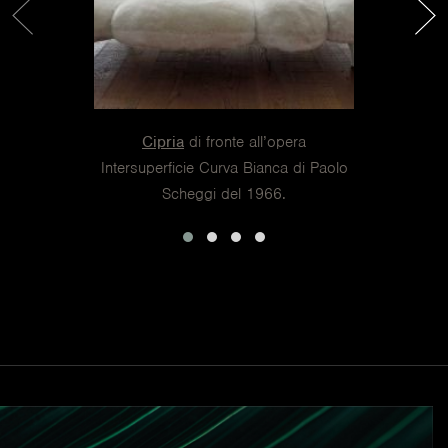
IL BELLO È
Cipria
di fronte all’opera
Intersuperficie Curva Bianca di Paolo
IMPORTANTE, VINCE
Scheggi del 1966.
SEMPRE E NON BASTA
MAI. IL COLLEZIONISTA
È AMANTE DEL BELLO,
IN TUTTE LE SUE
FORME.