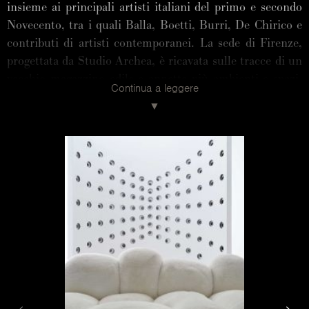
insieme ai principali artisti italiani del primo e secondo
Novecento, tra i quali Balla, Boetti, Burri, De Chirico e
contributi di artisti contemporanei. La sede di Firenze,
progettata da Studio Archea, è ricavata sulle tracce di un
vecchio magazzino edile e annette più ambienti e spazi,
Continua a leggere
in una concatenazione di sale espositive. La scala che
attraversa tutti i livelli del complesso, è il cuore
dell’architettura, permette di avere una visuale continua
e distribuisce la luce naturale. Questo spazio, studiato
nei minimi dettagli per creare una corretta relazione tra
arte e architettura, tra edificio espositivo e opera d’arte,
è l’ambiente ideale per inserire i prodotti Edra in
un’installazione speciale. Le opere dialogano con alcuni
dei best seller dell’azienda. Forse, in un possibile
scambio di ruolo, da arredi diventano essi stessi oggetti
d’arte.