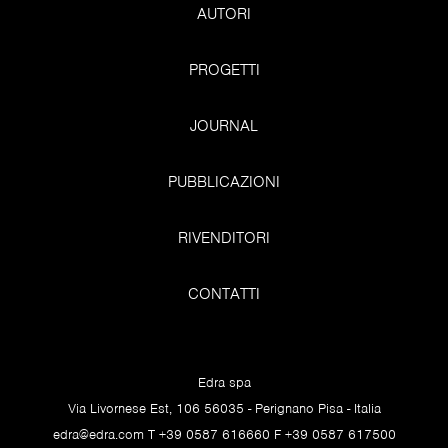
AUTORI
PROGETTI
JOURNAL
PUBBLICAZIONI
RIVENDITORI
CONTATTI
Milano. Le sedie dall’aspetto regale svettano di fronte al
Tempio di Atena.
Edra spa
Via Livornese Est, 106 56035 - Perignano Pisa - Italia
edra@edra.com
T +39 0587 616660 F +39 0587 617500