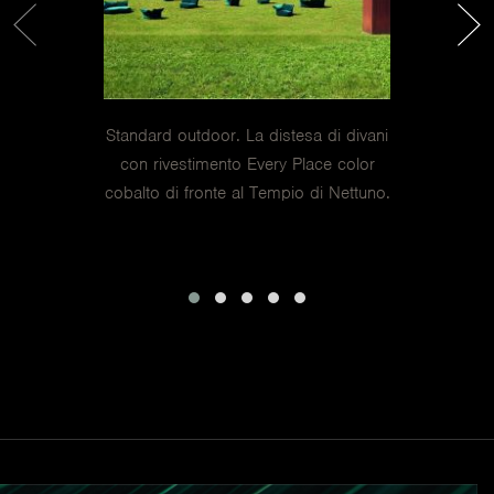
Chiara. La poltrona “osserva” il suggestivo parco
archeologico di Paestum, l’antica città della Magna
Grecia.
Standard outdoor. La distesa di divani
con rivestimento Every Place color
cobalto di fronte al Tempio di Nettuno.
Quasi a voler dire che anche gli oggetti devono provare a
fare i conti con il tempo. Perché in genere gli oggetti
nascono con l’ambizione di essere ubiqui, ma anche con
la consapevolezza di non poter essere eterni. Dominano
lo spazio, ma sono dominati dal tempo. Lo spazio – a
pensarci bene – ha sempre posto all’oggetto di design
una duplice sfida: da un lato l’esigenza di essere fungibile
e compatibile con il maggior numero di ambienti
possibili (indoor/outdoor, locale/globale ...), dall’altro
quella di consentire un’occupazione non invasiva,