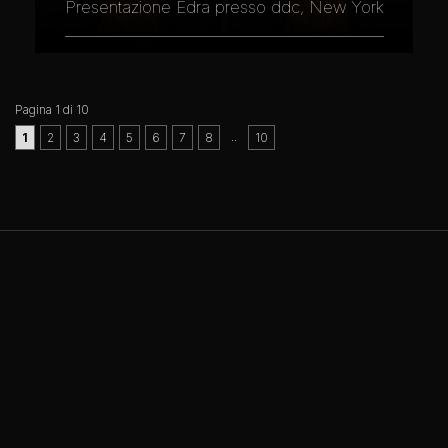
Presentazione Edra presso ddc, New York
Pagina 1 di 10
..
1
2
3
4
5
6
7
8
10