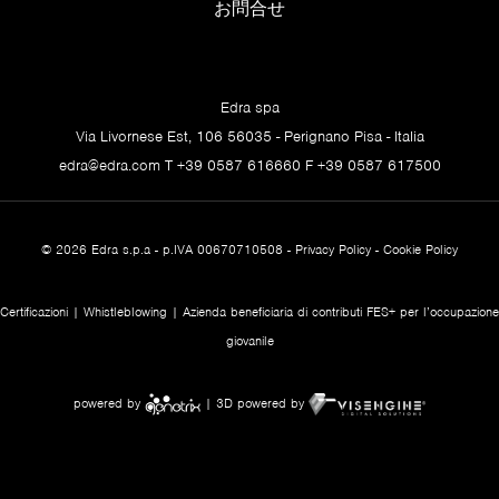
お問合せ
Edra spa
Via Livornese Est, 106 56035 - Perignano Pisa - Italia
edra@edra.com
T +39 0587 616660 F +39 0587 617500
© 2026 Edra s.p.a - p.IVA 00670710508 -
Privacy Policy
-
Cookie Policy
Certificazioni
|
Whistleblowing
| Azienda beneficiaria di contributi FES+ per l’occupazione
giovanile
powered by
| 3D powered by