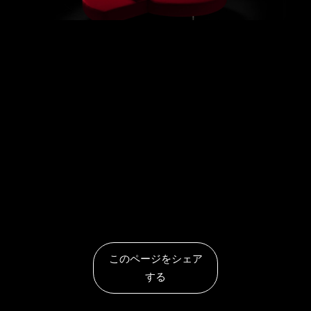
人間中心。リラックスと快適性。人間が高く求める欲求に応えるという
目標に向かい、私たちは日々の活動しています。
Edra
の快適性は、際
限ないお好みのスタイルで、高レベルに、超越的な範囲で応えて
ゆく作業の結果です。
このページをシェア
する