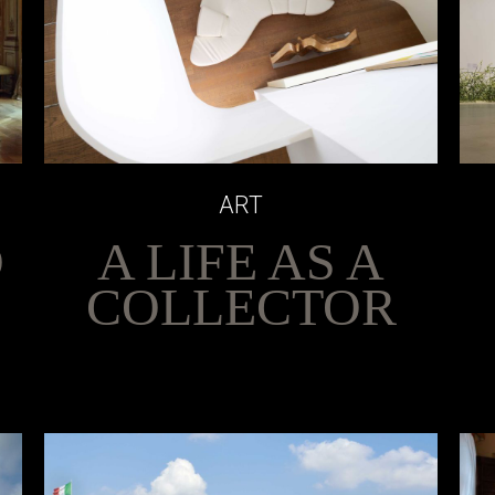
ART
О
A LIFE AS A
COLLECTOR