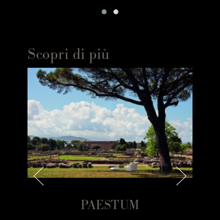
Altri tempi, ma stesso spirito imprenditoriale e stessa
voglia di accogliere e far star bene i propri ospiti che oggi
animano Rosa e Massimo, che nel frattempo diventano
una coppia, nella vita e negli affari, trasformando Villa
Scopri di più
Franca da semplice tre stelle a cinque stelle lusso. E qui,
inizia un’altra fase di questa storia. Non solo per
l’upgrade dei servizi, che oggi annoverano ristorante
gourmet, rooftop con piscina e Spa, ma soprattutto per
l’impronta stilistica, mai tentata da queste parti, di
eliminare ogni elemento decorativo tipico della Costiera.
In primis, le ceramiche multicolor di Vietri e i mobili
d’epoca, sostituiti ovunque da marmo bianco screziato e
da un’essenzialità più contemporanea. Evoluzione, o
meglio ancora rivoluzione, al posto di tradizione. L’idea è
quella di creare una sorta di atelier dove dare libero
sfogo a una ricca collezione di opere d’arte, frutto della
SA
PAESTUM
collaborazione con Liquid Art System - galleria nata a