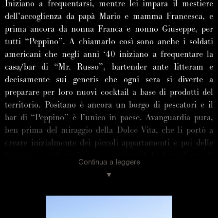
Iniziano a frequentarsi, mentre lei impara il mestiere
dell’accoglienza da papà Mario e mamma Francesca, e
prima ancora da nonna Franca e nonno Giuseppe, per
tutti “Peppino”. A chiamarlo così sono anche i soldati
americani che negli anni ‘40 iniziano a frequentare la
casa/bar di “Mr. Russo”, bartender ante litteram e
decisamente sui generis che ogni sera si diverte a
preparare per loro nuovi cocktail a base di prodotti del
territorio. Positano è ancora un borgo di pescatori e il
bar di “Peppino” è l’unico in paese. Avanguardia pura,
ben prima del miraggio della Dolce Vita, che li portò a
creare inizialmente dei piccoli appartamenti e poi delle
“camere con bagno”, come recitava il depliant di quegli
Continua a leggere
anni.