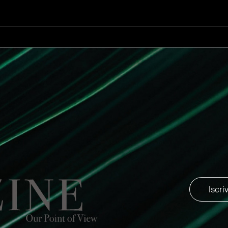
o in velluto bronzeo è il cuore alto del living. Dà libertà di
il mare.
iving è il divano Essential di Edra. Accogliente, eleg
do libertà di movimento e la possibilità di ammirar
 comfort unica, resa possibile anche dalla scelta d
lla nautica. Quella tra Edra e Wally è una collabor
 barca a vela del 1998 con interni firmati da Lazzarin
gurazioni variabili il divano L'Homme et la Femme av
io nautico, trasformando il living da zona conversazion
Iscri