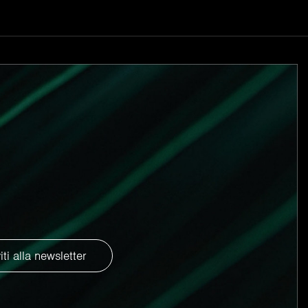
 movimento e la possibilità di ammirare sempre
ante e sobrio, si inserisce perfettamente
e la scia dello yacht in navigazione in
el rivestimento in velluto, tessuto non
azione sperimentata con successo già a
i Pickering Architetti.
eva proposto con lungimiranza un’inedita
e a salottino con chaise longue a sala da
viti alla newsletter