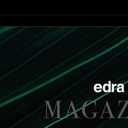
Essential
. Il divan
Punto focale del l
nell’ambiente dan
un’esperienza di
convenzionale ne
bordo del Wally B,
Grazie alle confi
visione dello spaz
pranzo.