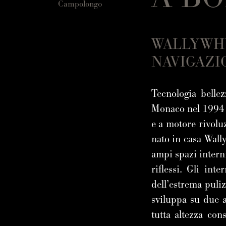
Campolongo
WALLYWHY
NAVIGAZI
Tecnologia belle
Monaco nel 1994 d
e a motore rivolu
nato in casa Wally
ampi spazi interni
riflessi. Gli int
dell’estrema puli
sviluppa su due ar
tutta altezza co