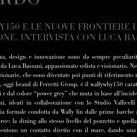
150 E LE NUOVE FRONTIERE 
ONE. INTERVISTA CON LUCA BA
zza, design e innovazione sono da sempre peculiarit
a Luca Bassani, appassionato velista e visionario. Neg
zionarie, che sono diventate poi punti di riferimento 
, oggi brand di Ferretti Group, è il wallywhy150 carat
 e dal colore “power grey” che muta in base all’inciden
erni, ideati in collaborazione con lo Studio Vallicell
zia formale condotta da Wally fin dalle prime barche
ee: la dining allo stesso livello del pozzetto e quella
nsentono un contatto diretto con il mare, dando una