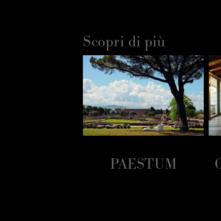
Scopri di più
ARCA COME
PAESTUM
A CASA