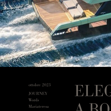
ELEG
ottobre 2023
JOURNEY
Words
A B
Mariateresa